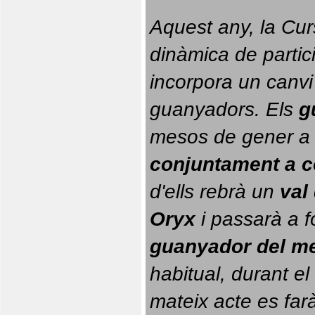
Aquest any, la Cur
dinàmica de partici
incorpora un canvi
guanyadors. 
Els 
g
conjuntament a 
d'ells rebrà un 
val
Oryx
 i passarà a f
guanyador del m
habitual, durant el 
mateix acte es farà