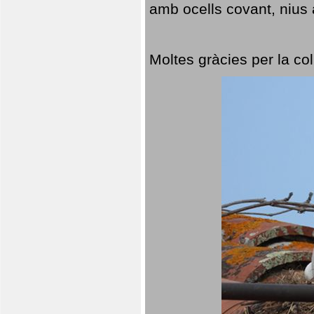
amb ocells covant, nius a
Moltes gràcies per la col