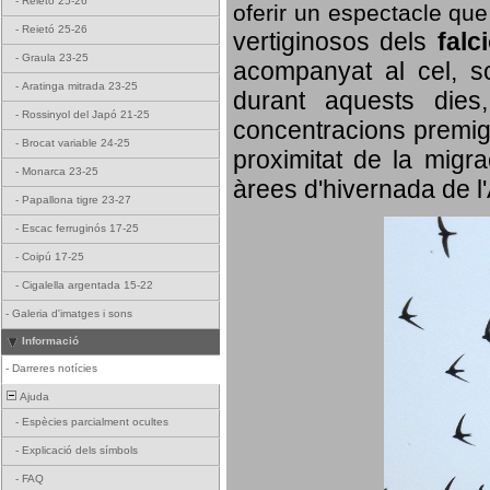
-
Reietó 25-26
oferir un espectacle qu
-
Reietó 25-26
vertiginosos dels
falc
-
Graula 23-25
acompanyat al cel, so
-
Aratinga mitrada 23-25
durant aquests dies
-
Rossinyol del Japó 21-25
concentracions premigr
-
Brocat variable 24-25
proximitat de la migra
-
Monarca 23-25
àrees d'hivernada de l
-
Papallona tigre 23-27
-
Escac ferruginós 17-25
-
Coipú 17-25
-
Cigalella argentada 15-22
-
Galeria d'imatges i sons
Informació
-
Darreres notícies
Ajuda
-
Espècies parcialment ocultes
-
Explicació dels símbols
-
FAQ