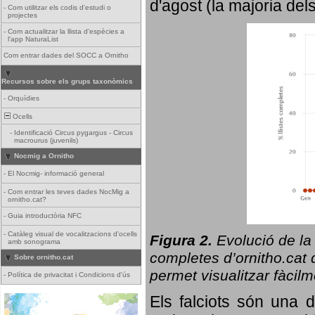
d'agost (la majoria del
-
Com utilitzar els codis d'estudi o
projectes
-
Com actualitzar la llista d'espècies a
l'app NaturaList
Com entrar dades del SOCC a Ornitho
Recursos sobre els grups taxonòmics
-
Orquídies
Ocells
-
Identificació Circus pygargus - Circus
macrourus (juvenils)
Nocmig a Ornitho
-
El Nocmig- informació general
-
Com entrar les teves dades NocMig a
ornitho.cat?
-
Guia introductòria NFC
-
Catàleg visual de vocalitzacions d'ocells
Figura 2.
Evolució de la
amb sonograma
completes d’ornitho.cat q
Sobre ornitho.cat
permet visualitzar fàcilm
-
Política de privacitat i Condicions d'ús
Els falciots són una 