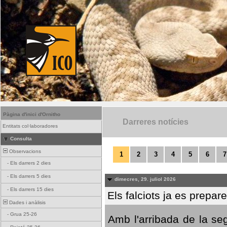
Pàgina d'inici d'Ornitho
Darreres notícies
Entitats col·laboradores
Consulta
Observacions
1
2
3
4
5
6
7
-
Els darrers 2 dies
-
Els darrers 5 dies
dimecres, 29. juliol 2026
-
Els darrers 15 dies
Els falciots ja es prepar
Dades i anàlisis
-
Grua 25-26
Amb l'arribada de la se