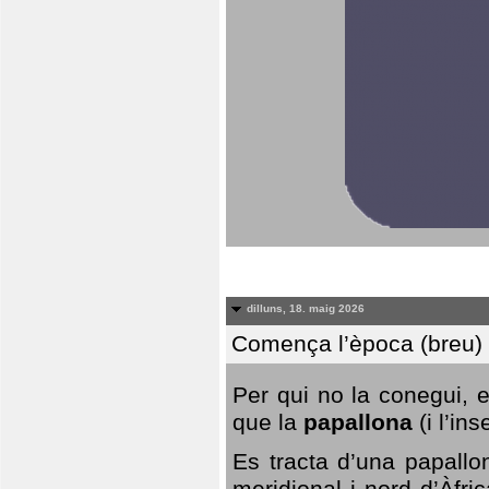
dilluns, 18. maig 2026
Comença l’època (breu) d
Per qui no la conegui, 
que la
papallona
(i l’in
Es tracta d’una papallo
meridional i nord d’Àfri