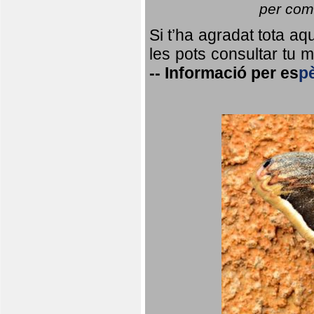
per coma
Si t’ha agradat tota a
les pots consultar tu ma
--
Informació per
es
p