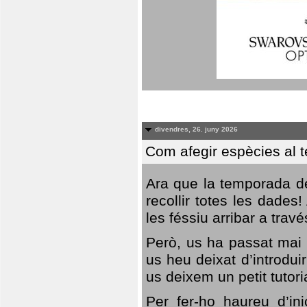
divendres, 26. juny 2026
Com afegir espècies al 
Ara que la temporada de
recollir totes les dades
les féssiu arribar a trav
Però, us ha passat mai 
us heu deixat d’introdu
us deixem un petit tutor
Per fer-ho haureu d’in