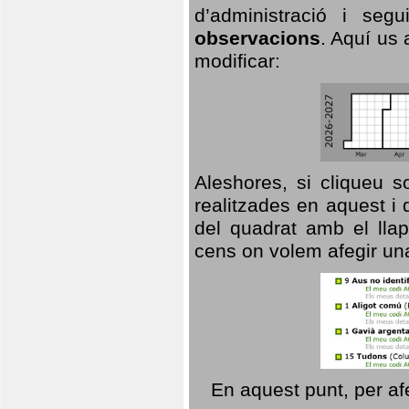
d’administració i se
observacions
. Aquí us 
modificar:
Aleshores, si cliqueu s
realitzades en aquest i
del quadrat amb el llap
cens on volem afegir un
En aquest punt, per af