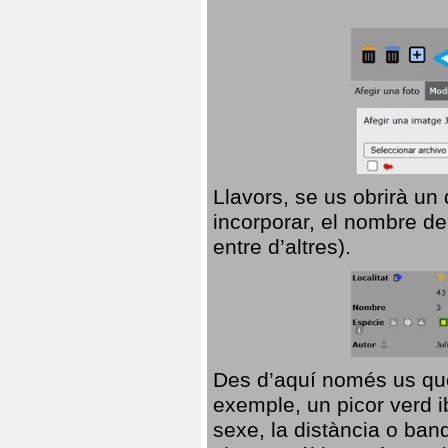
Llavors, se us obrirà un
incorporar, el nombre de
entre d’altres).
Des d’aquí només us que
exemple, un picor verd ib
sexe, la distància o ba