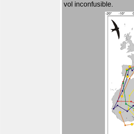
vol inconfusible.