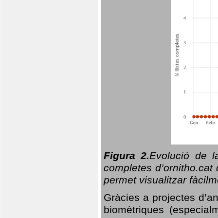
Figura 2.
Evolució de l
completes d’ornitho.cat 
permet visualitzar fàcilm
Gràcies a projectes d’a
biomètriques (especialm