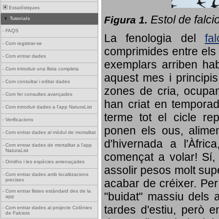
Estadístiques
Estol de falci
Figura 1.
Tutorials
-
FAQS
La fenologia del
fa
-
Com registrar-se
comprimides entre els o
-
Com entrar dades
exemplars arriben habi
-
Com introduir una llista completa
aquest mes i principis
-
Com consultar i editar dades
zones de cria, ocupan
-
Com fer consultes avançades
han criat en tempora
-
Com introduir dades a l'app NaturaList
terme tot el cicle rep
-
Verificacions
ponen els ous, alime
-
Com entrar dades al mòdul de mortalitat
d'hivernada a l'Àfric
-
Com entrar dades de mortalitat a l'app
NaturaList
començat a volar! Sí, 
-
Ornitho i les espècies amenaçades
assolir pesos molt supe
-
Com entrar dades amb localitzacions
precises
acabar de créixer. Per 
-
Com entrar llistes estàndard des de la
"buidat" massiu dels a
app
tardes d'estiu, però e
-
Com entrar dades al projecte Colònies
de Falciots