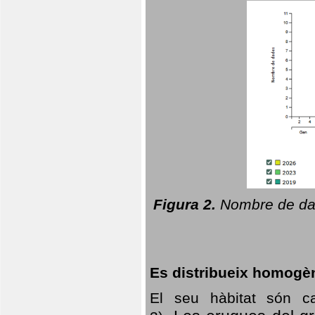
Figura 2.
Nombre de dad
Es distribueix homogè
El seu hàbitat són c