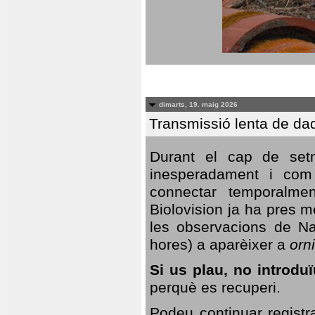
dimarts, 19. maig 2026
Transmissió lenta de da
Durant el cap de setm
inesperadament i com 
connectar temporalme
Biolovision ja ha pres 
les observacions de Na
hores) a aparèixer a
orni
Si us plau, no introd
perquè es recuperi.
Podeu continuar registr