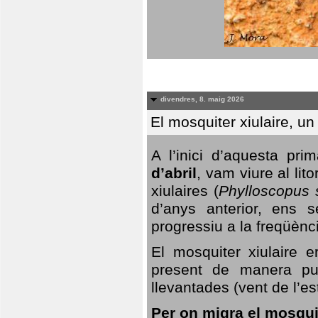
divendres, 8. maig 2026
El mosquiter xiulaire, u
A l’inici d’aquesta pr
d’abril
, vam viure al li
xiulaires (
Phylloscopus s
d’anys anterior, ens s
progressiu a la freqüènc
El mosquiter xiulaire 
present de manera pun
llevantades (vent de l’est
Per on migra el mosquit