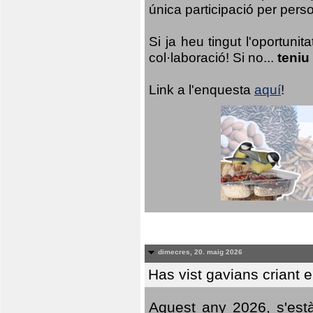
única participació per person
Si ja heu tingut l'oportuni
col·laboració! Si no...
teniu
Link a l'enquesta
aquí
!
dimecres, 20. maig 2026
Has vist gavians criant 
Aquest any 2026, s'est