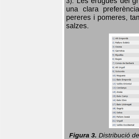
Les erugues del gr
3).
una clara preferència
pereres i pomeres, tam
salzes.
Figura 3.
Distribució d