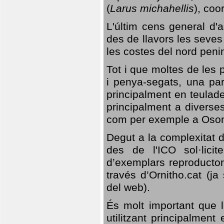
(
Larus michahellis
), coo
L'últim cens general d'a
des de llavors les seves
les costes del nord peni
Tot i que moltes de les p
i penya-segats, una par
principalment en teulad
principalment a diverses
com per exemple a Oso
Degut a la complexitat d
des de l'ICO sol·lici
d’exemplars reproductor
través d’Ornitho.cat (ja
del web).
És molt important que 
utilitzant principalment