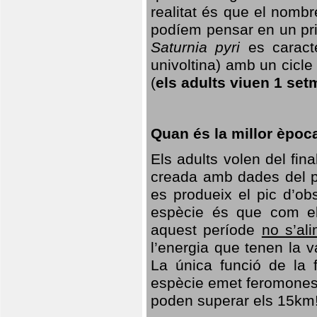
realitat és que el nomb
podíem pensar en un princ
Saturnia pyri
es caracte
univoltina) amb un cicle 
(
els adults viuen 1 set
Quan és la millor èpoc
Els adults volen del fin
creada amb dades del po
es produeix el pic d’ob
espècie és que com el
aquest període
no s’al
l’energia que tenen la 
La única funció de la f
espècie emet feromones
poden superar els 15km