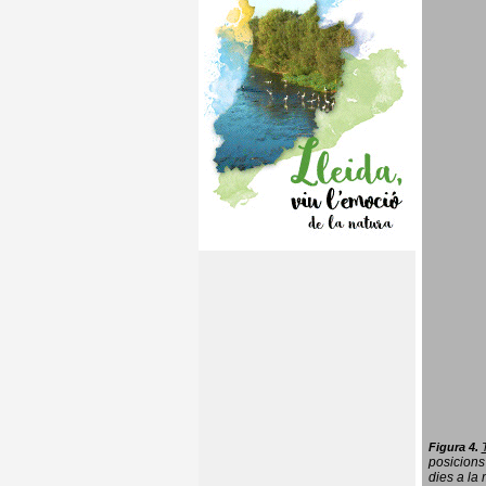
Figura 4.
posicions
dies a la 