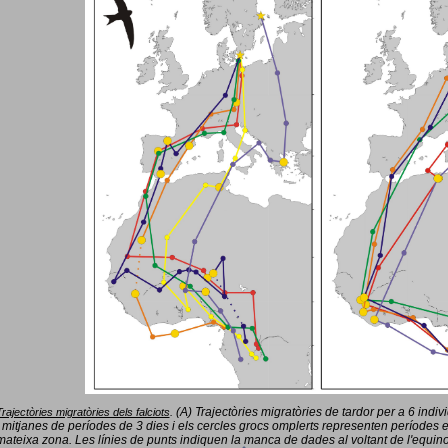
(A) Trajectòries migratòries de tardor per a 6 indi
Trajectòries migratòries dels falciots
.
 mitjanes de períodes de 3 dies i els cercles grocs omplerts representen períodes 
mateixa zona. Les línies de punts indiquen la manca de dades al voltant de l'equinoc