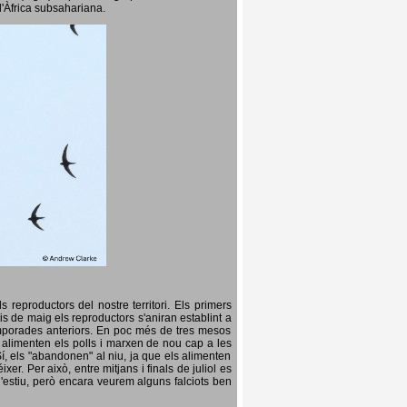
l'Àfrica subsahariana.
 reproductors del nostre territori. Els primers
is de maig els reproductors s'aniran establint a
temporades anteriors. En poc més de tres mesos
s, alimenten els polls i marxen de nou cap a les
Sí, els "abandonen" al niu, ja que els alimenten
er. Per això, entre mitjans i finals de juliol es
d'estiu, però encara veurem alguns falciots ben