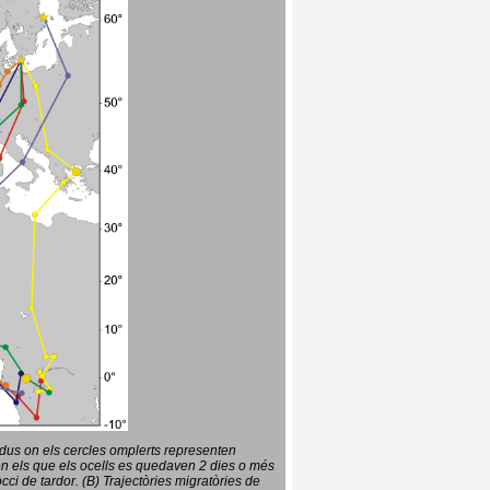
vidus on els cercles omplerts representen
en els que els ocells es quedaven 2 dies o més
ci de tardor. (B) Trajectòries migratòries de