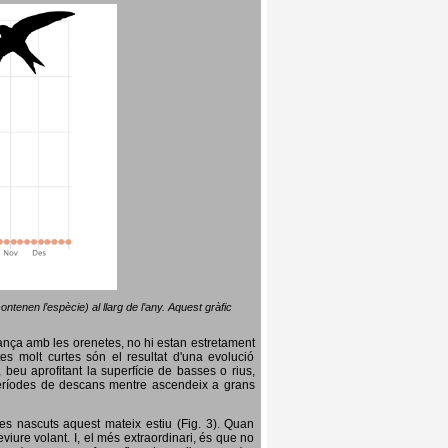
ntenen l’espècie) al llarg de l’any. Aquest gràfic
lança amb les orenetes, no hi estan estretament
es molt curtes són el resultat d'una evolució
, beu aprofitant la superfície de basses o rius,
nt períodes de descans mentre ascendeix a grans
es nascuts aquest mateix estiu (Fig. 3). Quan
iure volant. I, el més extraordinari, és que no