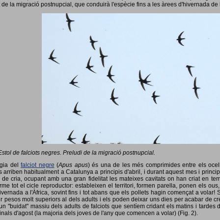
 de la migració postnupcial, que conduirà l'espècie fins a les àrees d'hivernada de 
Estol de falciots negres. Preludi de la migració postnupcial.
ogia del
falciot negre
(
Apus apus
) és una de les més comprimides entre els ocells
 arriben habitualment a Catalunya a principis d'abril, i durant aquest mes i princip
 de cria, ocupant amb una gran fidelitat les mateixes cavitats on han criat en 
rme tot el cicle reproductor: estableixen el territori, formen parella, ponen els ou
vernada a l'Àfrica, sovint fins i tot abans que els pollets hagin començat a volar! 
ir pesos molt superiors al dels adults i els poden deixar uns dies per acabar de créix
un "buidat" massiu dels adults de falciots que sentíem cridant els matins i tardes 
finals d'agost (la majoria dels joves de l'any que comencen a volar) (Fig. 2).