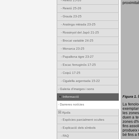
-
Reietó 25-26
proximitat
-
Reietó 25-26
-
Graula 23-25
-
Aratinga mitrada 23-25
-
Rossinyol del Japó 21-25
-
Brocat variable 24-25
-
Monarca 23-25
-
Papallona tigre 23-27
-
Escac ferruginós 17-25
-
Coipú 17-25
-
Cigalella argentada 15-22
-
Galeria d'imatges i sons
Figura 1.
Informació
La fenol
-
Darreres notícies
exemplars
Ajuda
les zones
duen a te
-
Espècies parcialment ocultes
zones d'hi
fins assol
-
Explicació dels símbols
produeix 
bé fins a 
-
FAQ