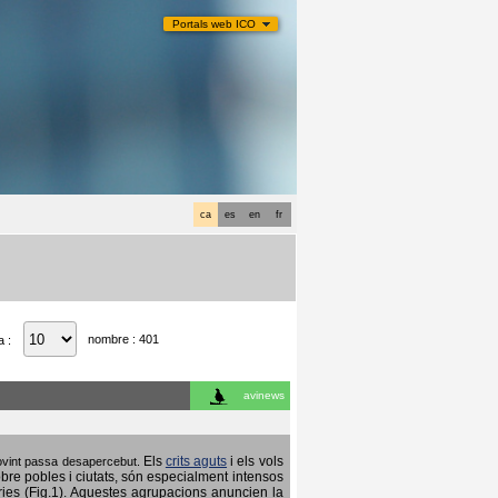
Portals web ICO
ca
es
en
fr
nombre : 401
a :
avinews
Els
crits aguts
i els vols
 sovint passa desapercebut.
obre pobles i ciutats, són especialment intensos
ries (Fig.1). Aquestes agrupacions anuncien la