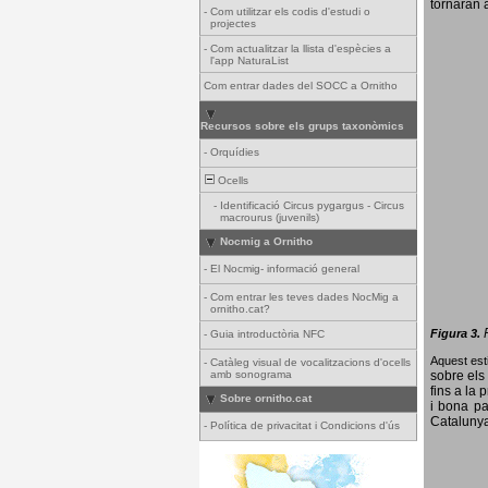
tornaran a
-
Com utilitzar els codis d'estudi o
projectes
-
Com actualitzar la llista d'espècies a
l'app NaturaList
Com entrar dades del SOCC a Ornitho
Recursos sobre els grups taxonòmics
-
Orquídies
Ocells
-
Identificació Circus pygargus - Circus
macrourus (juvenils)
Nocmig a Ornitho
-
El Nocmig- informació general
-
Com entrar les teves dades NocMig a
ornitho.cat?
Figura 3.
-
Guia introductòria NFC
Aquest esti
-
Catàleg visual de vocalitzacions d'ocells
amb sonograma
sobre els 
fins a la 
Sobre ornitho.cat
i bona pa
Catalunya
-
Política de privacitat i Condicions d'ús