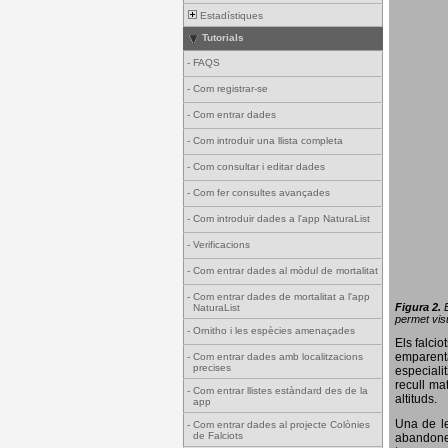
Estadístiques
Tutorials
-
FAQS
-
Com registrar-se
-
Com entrar dades
-
Com introduir una llista completa
-
Com consultar i editar dades
-
Com fer consultes avançades
-
Com introduir dades a l'app NaturaList
-
Verificacions
-
Com entrar dades al mòdul de mortalitat
-
Com entrar dades de mortalitat a l'app
Figura 2.
NaturaList
permet visu
-
Ornitho i les espècies amenaçades
Els falci
emparenta
-
Com entrar dades amb localitzacions
precises
especiali
recull ma
-
Com entrar llistes estàndard des de la
altituds.
app
Una de le
-
Com entrar dades al projecte Colònies
de Falciots
abandonen