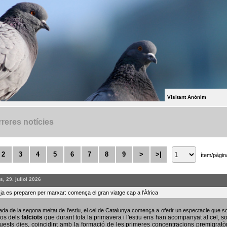
Visitant Anònim
reres notícies
2
3
4
5
6
7
8
9
>
>|
ítem/pàgin
, 29. juliol 2026
s ja es preparen per marxar: comença el gran viatge cap a l'Àfrica
bada de la segona meitat de l'estiu, el cel de Catalunya comença a oferir un espectacle que
sos dels
falciots
que durant tota la primavera i l'estiu ens han acompanyat al cel, s
uests dies, coincidint amb la formació de les primeres concentracions premigratò