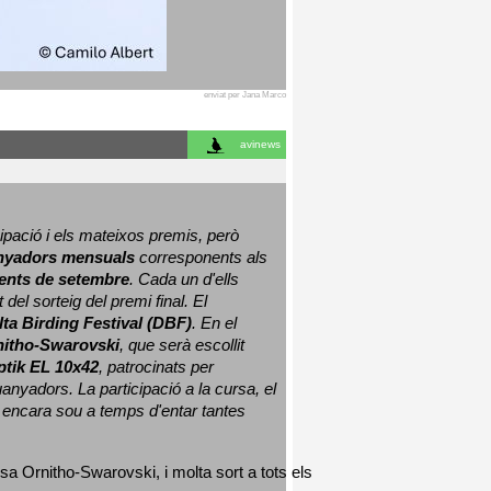
enviat per Jana Marco
avinews
ació i els mateixos premis, però 
nyadors mensuals
 corresponents als 
nts de setembre
. Cada un d'ells 
 del sorteig del premi final. 
El 
lta Birding Festival (DBF)
. En el 
nitho-Swarovski
, que serà escollit 
ptik EL 10x42
, patrocinats per 
nyadors. La participació a la cursa, el 
 encara sou a temps d'entar tantes 
sa Ornitho-Swarovski, i molta sort a tots els 