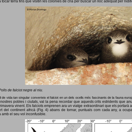
 tocar terra fins que visitin les colònies de cria per buscar un lloc adequat per nidif
Polls de falciot negre al niu.
l de vida tan singular converteix el falciot en un dels ocells més fascinants de la fauna eur
nostres pobles i ciutats, val la pena recordar que aquests crits estridents que anun
primavera vinent.
Els falciots emprenen ara un viatge extraordinari que els portarà a
rt del continent africà (Fig. 4) abans de tornar, puntuals com cada any, a ocup
 amb el seu vol inconfusible.