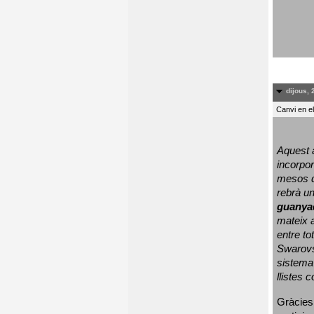
dijous, 
Canvi en e
Aquest a
incorpor
mesos d
rebrà un
guanya
mateix a
entre to
Swarovs
sistema 
llistes 
Gràcies