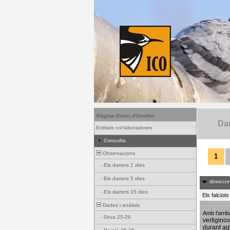
Pàgina d'inici d'Ornitho
Dar
Entitats col·laboradores
Consulta
Observacions
1
-
Els darrers 2 dies
-
Els darrers 5 dies
dimecres
-
Els darrers 15 dies
Els falciot
Dades i anàlisis
Amb l'arri
-
Grua 25-26
vertigino
durant aq