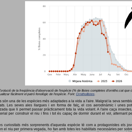
Evolució de la freqüència d’observació de l’espècie (% de llistes completes d’ornitho.cat que co
alitzar fàcilment el patró fenològic de l’espècie. Font:
Ornithollistes
.
ots són una de les espècies més adaptades a la vida a l'aire. Malgrat la seva semb
ts. Les seves ales llargues i en forma de falç, el cos aerodinàmic i unes pot
tzada que li permet passar pràcticament tota la vida volant. A l'aire caça insectes
terial per construir el niu i fins i tot és capaç de dormir durant el vol, alterna
s curiositats més sorprenents d'aquesta espècie té com a protagonistes els jov
 el niu per primera vegada, ho fan amb totes les habilitats necessàries per sobrev