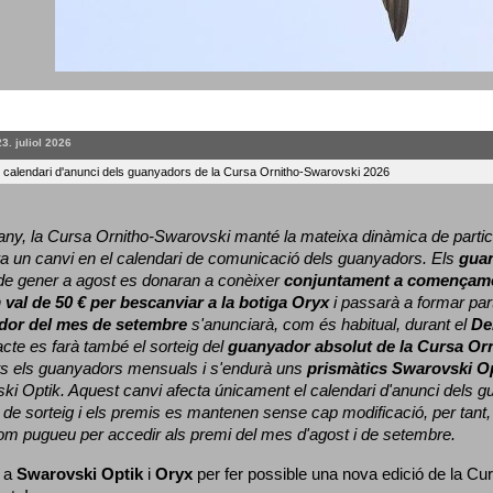
23. juliol 2026
l calendari d'anunci dels guanyadors de la Cursa Ornitho-Swarovski 2026
ny, la Cursa Ornitho-Swarovski manté la mateixa dinàmica de particip
a un canvi en el calendari de comunicació dels guanyadors. 
Els 
gua
e gener a agost es donaran a conèixer 
conjuntament a començame
 
val de 50 € per bescanviar a la botiga Oryx
 i passarà a formar part
dor del mes de setembre
 s'anunciarà, com és habitual, durant el 
De
cte es farà també el sorteig del 
guanyador absolut de la Cursa Or
ts els guanyadors mensuals i s'endurà uns 
prismàtics Swarovski O
ki Optik. 
Aquest canvi afecta únicament el calendari d'anunci dels gua
de sorteig i els premis es mantenen sense cap modificació, per tant,
com pugueu per accedir als premi del mes d'agost i de setembre.
 a 
Swarovski Optik
 i 
Oryx
 per fer possible una nova edició de la Cur