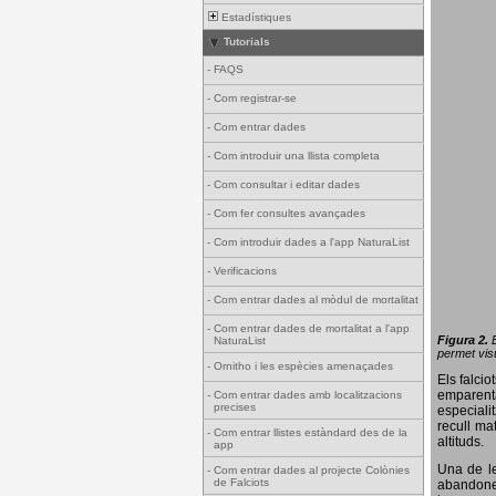
Estadístiques
Tutorials
-
FAQS
-
Com registrar-se
-
Com entrar dades
-
Com introduir una llista completa
-
Com consultar i editar dades
-
Com fer consultes avançades
-
Com introduir dades a l'app NaturaList
-
Verificacions
-
Com entrar dades al mòdul de mortalitat
-
Com entrar dades de mortalitat a l'app
Figura 2.
NaturaList
permet visu
-
Ornitho i les espècies amenaçades
Els falci
emparenta
-
Com entrar dades amb localitzacions
precises
especiali
recull ma
-
Com entrar llistes estàndard des de la
altituds.
app
Una de le
-
Com entrar dades al projecte Colònies
de Falciots
abandonen