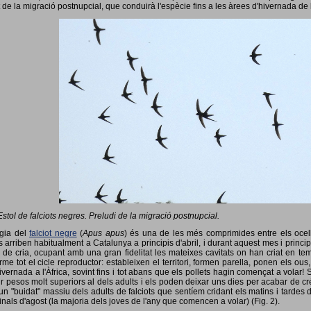
 de la migració postnupcial, que conduirà l'espècie fins a les àrees d'hivernada de 
Estol de falciots negres. Preludi de la migració postnupcial.
ogia del
falciot negre
(
Apus apus
) és una de les més comprimides entre els ocells
 arriben habitualment a Catalunya a principis d'abril, i durant aquest mes i princip
 de cria, ocupant amb una gran fidelitat les mateixes cavitats on han criat en 
rme tot el cicle reproductor: estableixen el territori, formen parella, ponen els ou
vernada a l'Àfrica, sovint fins i tot abans que els pollets hagin començat a volar! 
ir pesos molt superiors al dels adults i els poden deixar uns dies per acabar de créix
un "buidat" massiu dels adults de falciots que sentíem cridant els matins i tardes 
finals d'agost (la majoria dels joves de l'any que comencen a volar) (Fig. 2).