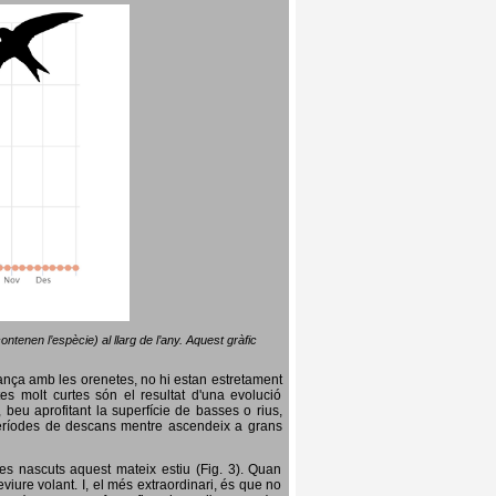
ntenen l’espècie) al llarg de l’any. Aquest gràfic
lança amb les orenetes, no hi estan estretament
es molt curtes són el resultat d'una evolució
, beu aprofitant la superfície de basses o rius,
nt períodes de descans mentre ascendeix a grans
es nascuts aquest mateix estiu (Fig. 3). Quan
iure volant. I, el més extraordinari, és que no