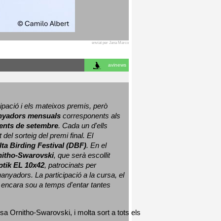
enviat per Jana Marco
avinews
ació i els mateixos premis, però 
nyadors mensuals
 corresponents als 
nts de setembre
. Cada un d'ells 
 del sorteig del premi final. 
El 
lta Birding Festival (DBF)
. En el 
nitho-Swarovski
, que serà escollit 
ptik EL 10x42
, patrocinats per 
nyadors. La participació a la cursa, el 
 encara sou a temps d'entar tantes 
sa Ornitho-Swarovski, i molta sort a tots els 