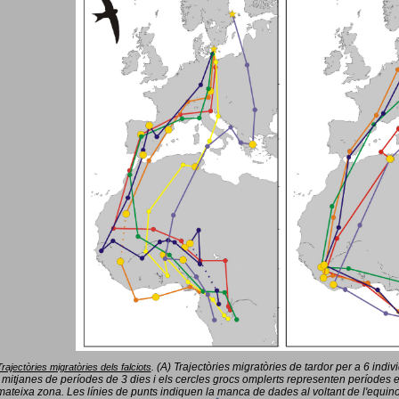
(A) Trajectòries migratòries de tardor per a 6 indi
Trajectòries migratòries dels falciots
.
 mitjanes de períodes de 3 dies i els cercles grocs omplerts representen períodes 
mateixa zona. Les línies de punts indiquen la manca de dades al voltant de l'equinoc