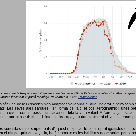
Evolució de la freqüència d’observació de l’espècie (% de llistes completes d’ornitho.cat que co
alitzar fàcilment el patró fenològic de l’espècie. Font:
Ornithollistes
.
ots són una de les espècies més adaptades a la vida a l'aire. Malgrat la seva semb
ts. Les seves ales llargues i en forma de falç, el cos aerodinàmic i unes pot
tzada que li permet passar pràcticament tota la vida volant. A l'aire caça insectes
terial per construir el niu i fins i tot és capaç de dormir durant el vol, alterna
s curiositats més sorprenents d'aquesta espècie té com a protagonistes els jov
 el niu per primera vegada, ho fan amb totes les habilitats necessàries per sobrev