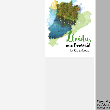
Figura 4.
posicions
dies a la 