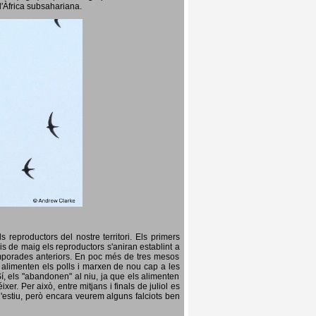
l'Àfrica subsahariana.
 reproductors del nostre territori. Els primers
is de maig els reproductors s'aniran establint a
temporades anteriors. En poc més de tres mesos
s, alimenten els polls i marxen de nou cap a les
Sí, els "abandonen" al niu, ja que els alimenten
er. Per això, entre mitjans i finals de juliol es
d'estiu, però encara veurem alguns falciots ben