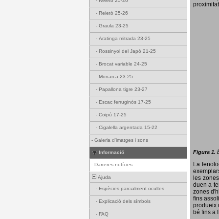
-
Reietó 25-26
proximitat
-
Reietó 25-26
-
Graula 23-25
-
Aratinga mitrada 23-25
-
Rossinyol del Japó 21-25
-
Brocat variable 24-25
-
Monarca 23-25
-
Papallona tigre 23-27
-
Escac ferruginós 17-25
-
Coipú 17-25
-
Cigalella argentada 15-22
-
Galeria d'imatges i sons
Figura 1.
Informació
La fenol
-
Darreres notícies
exemplars
Ajuda
les zones
duen a te
-
Espècies parcialment ocultes
zones d'hi
fins assol
-
Explicació dels símbols
produeix 
bé fins a 
-
FAQ