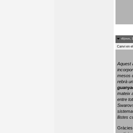
dijous, 
Canvi en e
Aquest a
incorpor
mesos d
rebrà un
guanya
mateix a
entre to
Swarovs
sistema 
llistes 
Gràcies