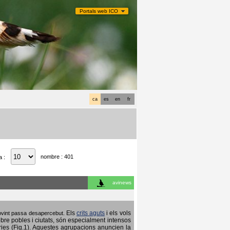
Portals web ICO
ca
es
en
fr
nombre : 401
a :
avinews
Els
crits aguts
i els vols
 sovint passa desapercebut.
obre pobles i ciutats, són especialment intensos
ries (Fig.1). Aquestes agrupacions anuncien la