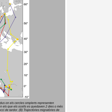
vidus on els cercles omplerts representen
en els que els ocells es quedaven 2 dies o més
ci de tardor. (B) Trajectòries migratòries de