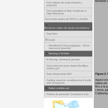
tornaran a
-
Com utilitzar els codis d'estudi o
projectes
-
Com actualitzar la llista d'espècies a
l'app NaturaList
Com entrar dades del SOCC a Ornitho
Recursos sobre els grups taxonòmics
-
Orquídies
Ocells
-
Identificació Circus pygargus - Circus
macrourus (juvenils)
Nocmig a Ornitho
-
El Nocmig- informació general
-
Com entrar les teves dades NocMig a
ornitho.cat?
Figura 3.
-
Guia introductòria NFC
Aquest esti
-
Catàleg visual de vocalitzacions d'ocells
amb sonograma
sobre els 
fins a la 
Sobre ornitho.cat
i bona pa
Catalunya
-
Política de privacitat i Condicions d'ús