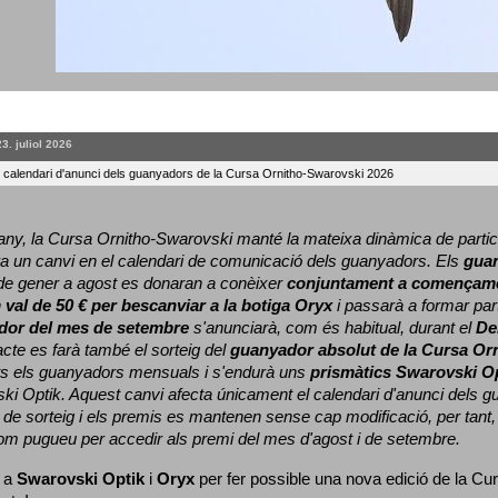
23. juliol 2026
l calendari d'anunci dels guanyadors de la Cursa Ornitho-Swarovski 2026
ny, la Cursa Ornitho-Swarovski manté la mateixa dinàmica de particip
a un canvi en el calendari de comunicació dels guanyadors. 
Els 
gua
e gener a agost es donaran a conèixer 
conjuntament a començame
 
val de 50 € per bescanviar a la botiga Oryx
 i passarà a formar part
dor del mes de setembre
 s'anunciarà, com és habitual, durant el 
De
cte es farà també el sorteig del 
guanyador absolut de la Cursa Or
ts els guanyadors mensuals i s'endurà uns 
prismàtics Swarovski O
ki Optik. 
Aquest canvi afecta únicament el calendari d'anunci dels gua
de sorteig i els premis es mantenen sense cap modificació, per tant,
com pugueu per accedir als premi del mes d'agost i de setembre.
 a 
Swarovski Optik
 i 
Oryx
 per fer possible una nova edició de la Cur