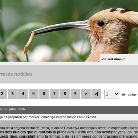
Visitant Anònim
reres notícies
2
3
4
5
6
7
8
9
>
>|
ítem/pàgin
, 29. juliol 2026
s ja es preparen per marxar: comença el gran viatge cap a l'Àfrica
bada de la segona meitat de l'estiu, el cel de Catalunya comença a oferir un espectacle que
sos dels
falciots
que durant tota la primavera i l'estiu ens han acompanyat al cel, s
uests dies, coincidint amb la formació de les primeres concentracions premigratò