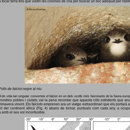
 tocar terra fins que visitin les colònies de cria per buscar un lloc adequat per nidif
Polls de falciot negre al niu.
l de vida tan singular converteix el falciot en un dels ocells més fascinants de la fauna eur
nostres pobles i ciutats, val la pena recordar que aquests crits estridents que anun
primavera vinent.
Els falciots emprenen ara un viatge extraordinari que els portarà a
rt del continent africà (Fig. 4) abans de tornar, puntuals com cada any, a ocup
 amb el seu vol inconfusible.