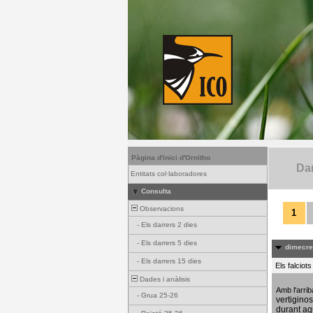
Pàgina d'inici d'Ornitho
Dar
Entitats col·laboradores
Consulta
Observacions
1
-
Els darrers 2 dies
-
Els darrers 5 dies
dimecres
-
Els darrers 15 dies
Els falciot
Dades i anàlisis
Amb l'arri
-
Grua 25-26
vertigino
durant aq