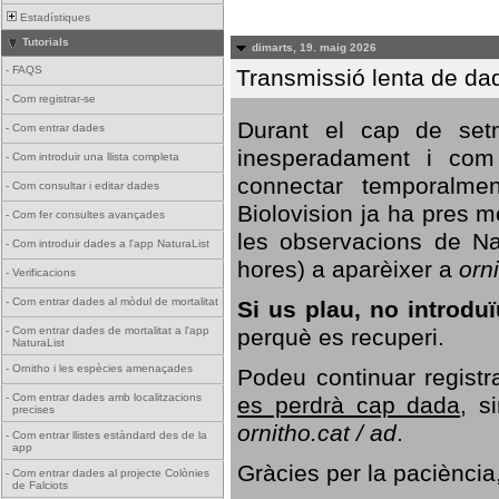
Estadístiques
Tutorials
dimarts, 19. maig 2026
-
FAQS
Transmissió lenta de da
-
Com registrar-se
Durant el cap de setm
-
Com entrar dades
inesperadament i com 
-
Com introduir una llista completa
connectar temporalme
-
Com consultar i editar dades
Biolovision ja ha pres 
-
Com fer consultes avançades
les observacions de Na
-
Com introduir dades a l'app NaturaList
hores) a aparèixer a
orni
-
Verificacions
-
Com entrar dades al mòdul de mortalitat
Si us plau, no introd
perquè es recuperi.
-
Com entrar dades de mortalitat a l'app
NaturaList
-
Ornitho i les espècies amenaçades
Podeu continuar registr
-
Com entrar dades amb localitzacions
es perdrà cap dada
, s
precises
ornitho.cat / ad
.
-
Com entrar llistes estàndard des de la
app
Gràcies per la paciència
-
Com entrar dades al projecte Colònies
de Falciots