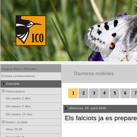
Pàgina d'inici d'Ornitho
Darreres notícies
Entitats col·laboradores
Consulta
Observacions
1
2
3
4
5
6
7
-
Els darrers 2 dies
-
Els darrers 5 dies
dimecres, 29. juliol 2026
-
Els darrers 15 dies
Els falciots ja es prepar
Dades i anàlisis
-
Grua 25-26