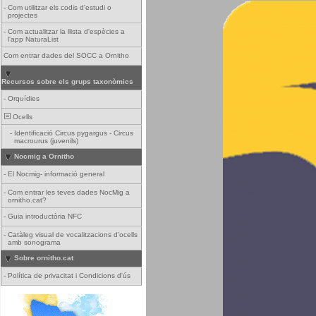
-
Com utilitzar els codis d'estudi o
projectes
-
Com actualitzar la llista d'espècies a
l'app NaturaList
Com entrar dades del SOCC a Ornitho
Recursos sobre els grups taxonòmics
-
Orquídies
Ocells
-
Identificació Circus pygargus - Circus
macrourus (juvenils)
Nocmig a Ornitho
-
El Nocmig- informació general
-
Com entrar les teves dades NocMig a
ornitho.cat?
-
Guia introductòria NFC
-
Catàleg visual de vocalitzacions d'ocells
amb sonograma
Sobre ornitho.cat
-
Política de privacitat i Condicions d'ús