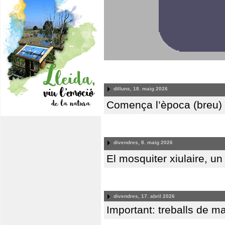
dilluns, 18. maig 2026
Comença l’època (breu) d
divendres, 8. maig 2026
El mosquiter xiulaire, u
divendres, 17. abril 2026
Important: treballs de ma