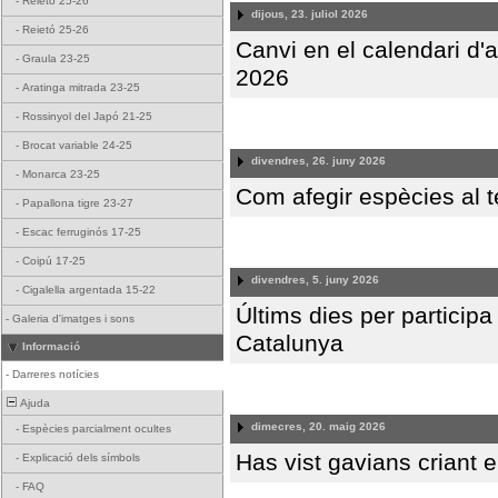
-
Reietó 25-26
dijous, 23. juliol 2026
-
Reietó 25-26
Canvi en el calendari d
-
Graula 23-25
2026
-
Aratinga mitrada 23-25
-
Rossinyol del Japó 21-25
-
Brocat variable 24-25
divendres, 26. juny 2026
-
Monarca 23-25
Com afegir espècies al 
-
Papallona tigre 23-27
-
Escac ferruginós 17-25
-
Coipú 17-25
divendres, 5. juny 2026
-
Cigalella argentada 15-22
Últims dies per particip
-
Galeria d'imatges i sons
Catalunya
Informació
-
Darreres notícies
Ajuda
dimecres, 20. maig 2026
-
Espècies parcialment ocultes
Has vist gavians criant 
-
Explicació dels símbols
-
FAQ