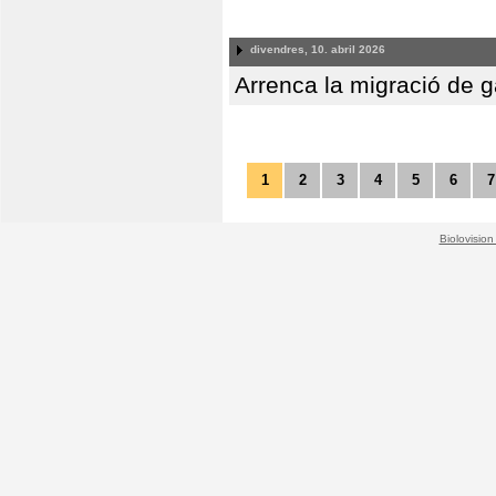
divendres, 10. abril 2026
Arrenca la migració de 
1
2
3
4
5
6
7
Biolovision